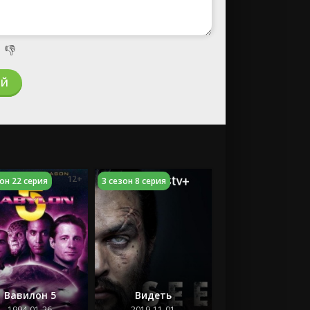

👎
ИЙ
12+
зон 22 серия
3 сезон 8 серия
Вавилон 5
Видеть
1994-01-26
2019-11-01