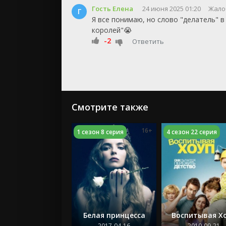
Гость Елена
24 июня 2025 01:20
Жало
Г
Я все понимаю, но слово "делатель" в
королей"😭
-2
Ответить
Смотрите также
16+
1 сезон 8 серия
4 сезон 22 серия
Белая принцесса
Воспитывая Х
2017-04-16
2010-09-21