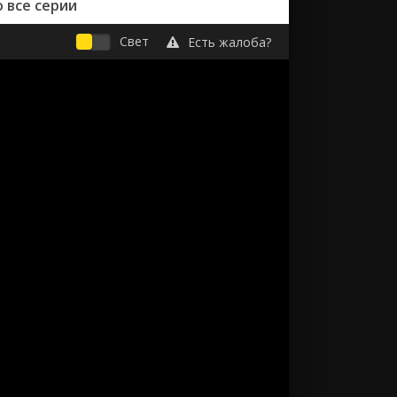
 все серии
Свет
Есть жалоба?