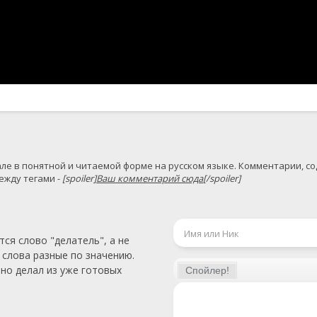
жду тегами - 
[spoiler]
Ваш комментарий сюда
[/spoiler]
ся слово "делатель", а не
 слова разные по значению.
нно делал из уже готовых