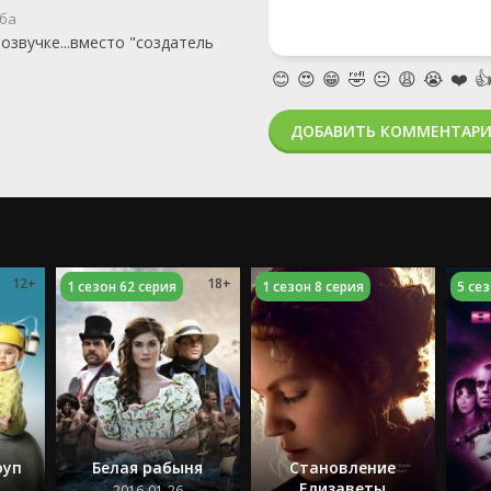
ба
 озвучке...вместо "создатель
😊
😍
😁
🤣
😐
😩
😭
❤️

ДОБАВИТЬ КОММЕНТАР
12+
18+
1 сезон 62 серия
1 сезон 8 серия
5 се
оуп
Белая рабыня
Становление
Елизаветы
2016-01-26