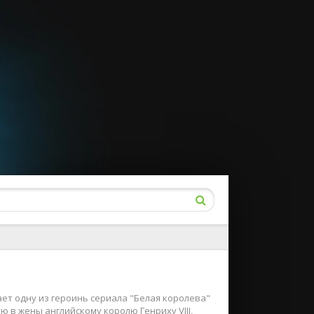
т одну из героинь сериала "Белая королева"
 в жены английскому королю Генриху VIII,