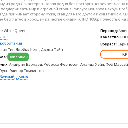
Hulu
Франция
у из рода Лакастеров. Новая родня без восторга встречает члена в
HBO Max
Германия
 поддерживать мир в огромной стране, супруга монарха находит се
егда принимает сторону мужа, став для него другом и советчиком. С
Disney+
Турция
н бесплатно в хорошем качестве онлайн FullHD 1080p полностью на р
Peacock
Корея Южная
Apple TV+
Индия
he White Queen
Перевод:
Amedi
2013
Качество:
FHD 
кобритания
Возраст:
Сериа
лин Тиг, Джеймс Кент, Джэми Пэйн
ала:
Завершен
олях:
Анайрин Барнард, Ребекка Фергюсон, Аманда Хейл, Фэй Марсей,
Оукс, Элинор Томлинсон
убежный
,
Драма