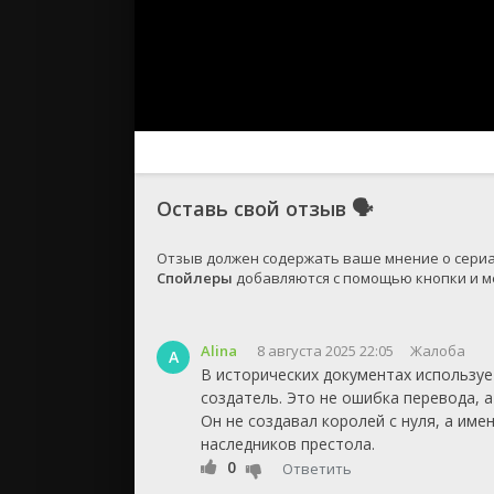
Оставь свой отзыв
🗣
Спойлеры
 добавляются с помощью кнопки и ме
Alina
8 августа 2025 22:05
Жалоба
A
В исторических документах использует
создатель. Это не ошибка перевода, а
Он не создавал королей с нуля, а име
наследников престола.
0
Ответить