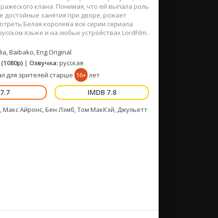
ражеского клана. Понимая, что ей выпала роль
бе достойные занятия при дворе, рожает
мотреть Белая королева все серии сериала
усском языке и на любых устройствах LordFilm.
a, Baibako, Eng.Original
(1080p)
|
Озвучка:
русская
л для зрителей старше
16+
лет
7.7
7.8
 Макс Айронс, Бен Лэмб, Том МакКэй, Джульетт