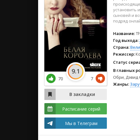
2024
происходящем
2023
установить и
сыновей и вс
2022
подряд онлай
Название:
T
Год выхода:
Страна:
Вели
Режиссер:
Ко
Статус сери
9.1
В главных р
Обри, Дэвид 
70
7
Жанры:
Зар
Расписание серий
Мы в Телеграм