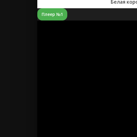
Белая кор
Плеер №1