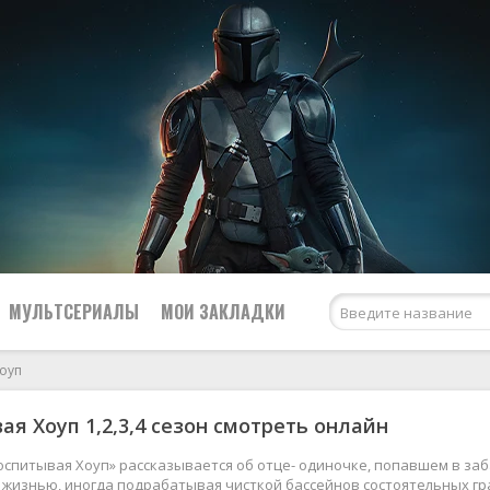
МУЛЬТСЕРИАЛЫ
МОИ ЗАКЛАДКИ
оуп
ая Хоуп 1,2,3,4 сезон смотреть онлайн
Netflix
США
Amazon Prime Video
Великобритания
оспитывая Хоуп» рассказывается об отце- одиночке, попавшем в за
 жизнью, иногда подрабатывая чисткой бассейнов состоятельных гр