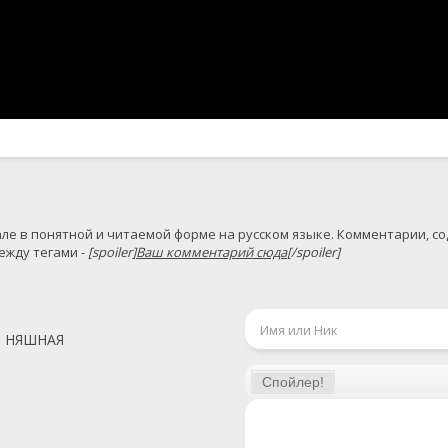
жду тегами - 
[spoiler]
Ваш комментарий сюда
[/spoiler]
Ь НЯШНАЯ