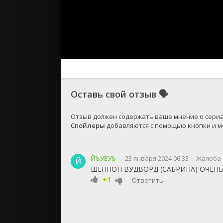
Оставь свой отзыв
🗣
Спойлеры
 добавляются с помощью кнопки и ме
ЙЪУЕУЪ
23 января 2024 06:33
Жалоба
Й
ШЕННОН ВУДВОРД (САБРИНА) ОЧЕН
+1
Ответить