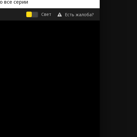
о все серии
Свет
Есть жалоба?