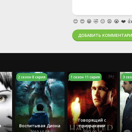
😊
😍
😁
🤣
😐
😩
😭
❤️

ДОБАВИТЬ КОММЕНТАР
16+
16+
2 сезон 8 серия
1 сезон 11 серия
3 се
Говорящий с
я
Воспитывая Диона
призраками
2019-10-04
2002-09-24