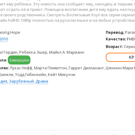
Hulu
Франция
ет ему ребёнка. Эту новость она сообщает ему, находясь в тюрьме. 
HBO Max
Германия
т отдать её в приют. Помощи в воспитании дитя ему ждать неоткуда
 своего родственника. Смотреть Воспитывая Хоуп все серии сериа
Disney+
Турция
айн FullHD 1080p полностью на русском языке и на любых устройствах 
Peacock
Корея Южная
Apple TV+
Индия
aising Hope
Перевод:
Param
2010
Качество:
FHD 
Возраст:
Сериа
л Гордин, Ребекка Эшер, Майкл А. Мариано
ала:
Завершен
олях:
Лукас Нефф, Марта Плимптон, Гаррет Диллахант, Шеннон Мари В
г Бинкли, Тодд Гибенхейн, Кейт Микуччи
дия
,
Зарубежный
,
Драма