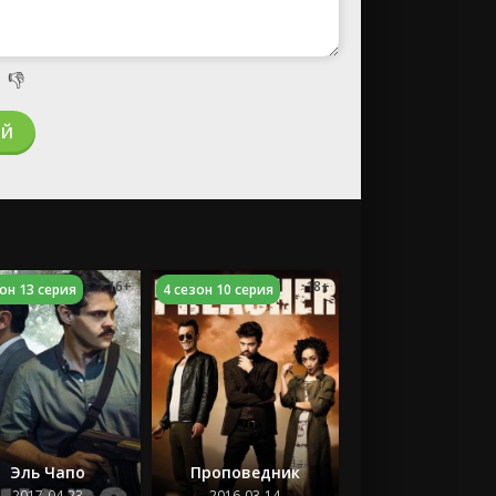

👎
ИЙ
16+
18+
зон 13 серия
4 сезон 10 серия
Эль Чапо
Проповедник
2017-04-23
2016-03-14