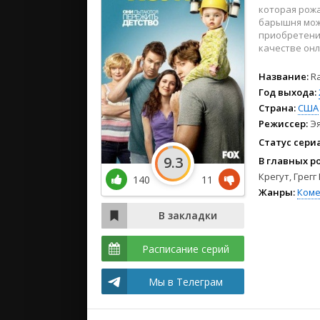
2024
которая рожа
2023
барышня може
приобретения
2022
качестве онл
Название:
R
Год выхода:
Страна:
США
Режиссер:
Эя
Статус сери
9.3
В главных р
Крегут, Грег
140
11
Жанры:
Коме
Расписание серий
Мы в Телеграм