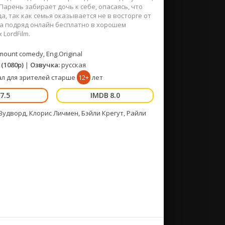
Парень забирает дочь к себе, опасаясь, что
, так как семья оказывается не в восторге от
ла подряд онлайн бесплатно в хорошем
LordFilm.
ount comedy, Eng.Original
(1080p)
|
Озвучка:
русская
л для зрителей старше
12+
лет
7.5
8.0
удворд, Клорис Личмен, Бэйли Крегут, Райли