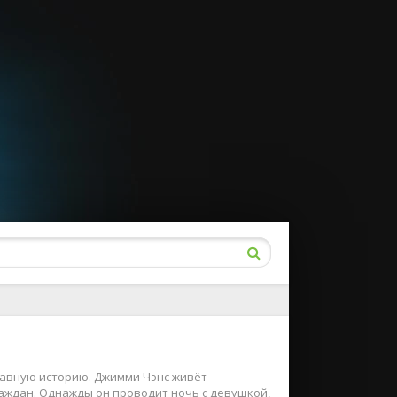
бавную историю. Джимми Чэнс живёт
аждан. Однажды он проводит ночь с девушкой,