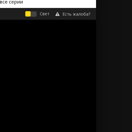
все серии
Свет
Есть жалоба?