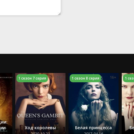
18+
16+
1 сезон 7 серия
1 сезон 8 серия
1 се
ии:
рии
Ход королевы
Белая принцесса
Б
2020-10-23
2017-04-16