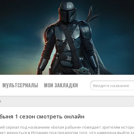
МУЛЬТСЕРИАЛЫ
МОИ ЗАКЛАДКИ
я
быня 1 сезон смотреть онлайн
Netflix
США
Amazon Prime Video
Великобритания
ий сериал под названием «Белая рабыня» поведает зрителям истор
ет вернуться в Испанию под предлогом того, что намерена выйти зд