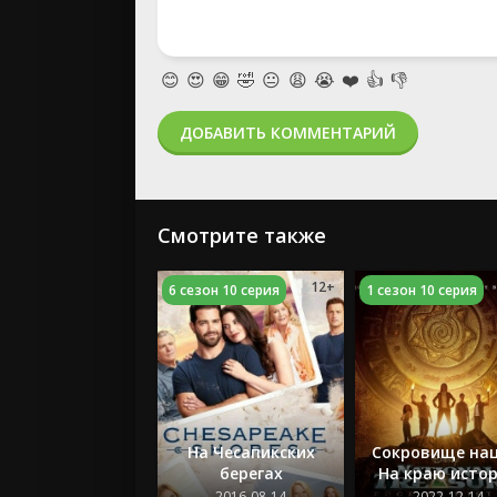
😊
😍
😁
🤣
😐
😩
😭
❤️
👍
👎
ДОБАВИТЬ КОММЕНТАРИЙ
Смотрите также
12+
6 сезон 10 серия
1 сезон 10 серия
На Чесапикских
Сокровище нац
берегах
На краю исто
2016-08-14
2022-12-14