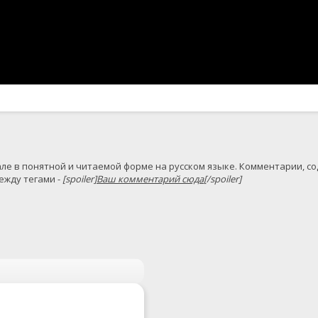
жду тегами - 
[spoiler]
Ваш комментарий сюда
[/spoiler]