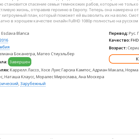
Hulu
Франция
ю становится спасение семьи темнокожих рабов, которые не только 
HBO Max
Германия
тливую жизнь, отправив героиню в Европу. Теперь она намерена от
хитроумный план, который поможет ей вызволить их на волю. Смот
Disney+
Турция
атно в хорошем качестве онлайн FullHD 1080p полностью на русском 
Peacock
Корея Южная
Apple TV+
Индия
 Esclava Blanca
Перевод:
Рус. 
2016
Качество:
FHD 
мбия
Возраст:
Сериа
илиана Боканегра, Матео Стиуэльбер
ала:
Завершен
олях:
Каррелл Лассо, Хосе Луис Гарсиа Кампос, Адриан Макала, Норма
с, Наташа Клаусс, Моралес Мирослава, Ана Москера
рический
,
Зарубежный