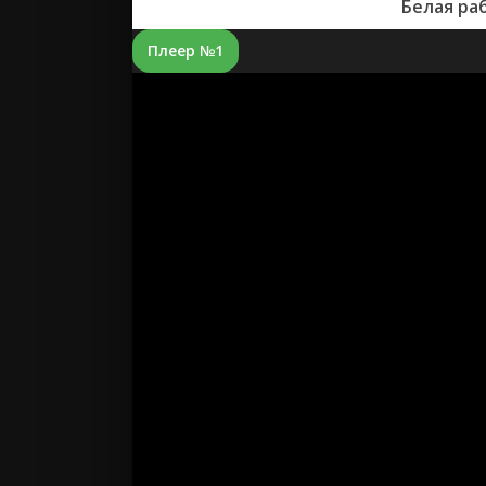
Белая ра
Плеер №1