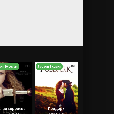
16+
16+
зон 10 серия
5 сезон 8 серия
елая королева
Полдарк
2013-06-16
2015-03-08