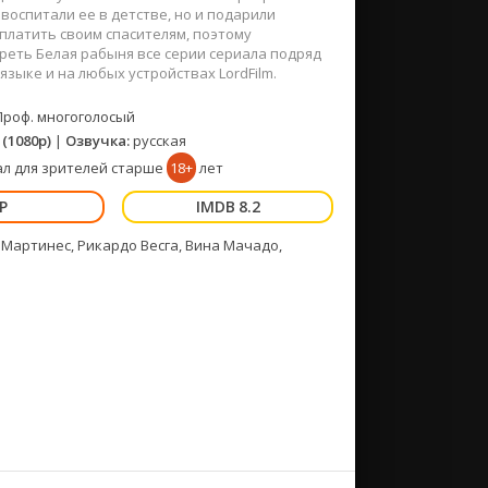
воспитали ее в детстве, но и подарили
платить своим спасителям, поэтому
реть Белая рабыня все серии сериала подряд
языке и на любых устройствах LordFilm.
Проф. многоголосый
(1080p)
|
Озвучка:
русская
л для зрителей старше
18+
лет
8.2
 Мартинес, Рикардо Весга, Вина Мачадо,