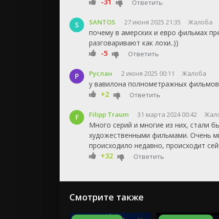
-31
Ответить
SANTOS
27 июня 2025 21:35
Жалоба
S
почему в амерских и евро фильмах пр
разговаривают как лохи..))
-5
Ответить
Руслан
2 июня 2025 00:11
Жалоба
Р
у вавилона полнометражных фильмов 
+2
Ответить
Filipp Traum
31 марта 2024 00:42
Жал
F
Много серий и многие из них, стали 
художественными фильмами. Очень мн
происходило недавно, происходит сейча
+32
Ответить
Смотрите также