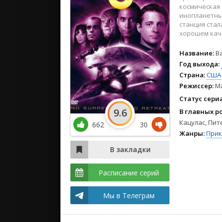
2024
космическая
2023
инопланетным
станция стал
2022
хорошем каче
Название:
B
Год выхода:
Страна:
США
Режиссер:
Ма
Статус сери
9.6
В главных р
Кацулас, Пит
662
30
Жанры:
При
Расписание серий
Мы в Телеграм