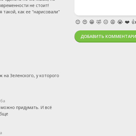
овременности не стоит!
 такой, как ее "нарисовали"
😊
😍
😁
🤣
😐
😩
😭
❤️

ДОБАВИТЬ КОММЕНТАР
ж на Зеленского, у которого
оба
е можно придумать. И всё
обще
а