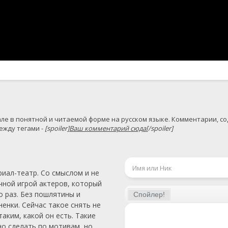
жду тегами - 
[spoiler]
Ваш комментарий сюда
[/spoiler]
риал-театр. Со смыслом и не
чной игрой актеров, который
 раз. Без пошлятины и
енки. Сейчас такое снять не
аким, какой он есть. Такие
о сделать по мотивам, но