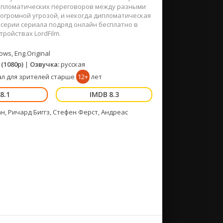
дипломатических переговоров между разными
 огромной угрозой, и некогда дипломатическая
 серии сериала подряд онлайн бесплатно в
ройствах LordFilm.
ws, Eng.Original
(1080p)
|
Озвучка:
русская
л для зрителей старше
12+
лет
8.1
8.3
н, Ричард Биггз, Стефен Ферст, Андреас