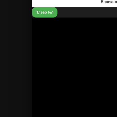
Вавило
Плеер №1