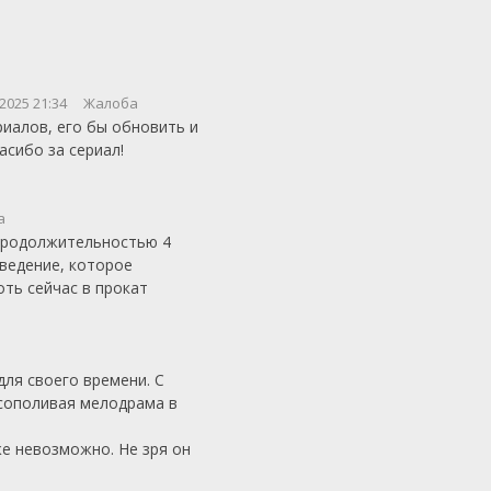
2025 21:34
Жалоба
иалов, его бы обновить и
асибо за сериал!
а
продолжительностью 4
ведение, которое
оть сейчас в прокат
для своего времени. С
 сополивая мелодрама в
е невозможно. Не зря он