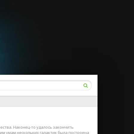
ества. Наконец-то удалось закончить
шим умам нескольких галактик была построена