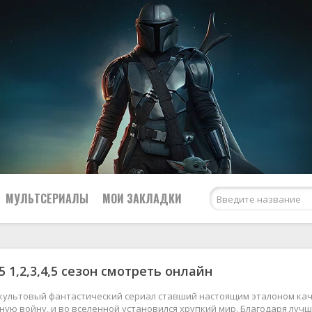
МУЛЬТСЕРИАЛЫ
МОИ ЗАКЛАДКИ
 1,2,3,4,5 сезон смотреть онлайн
Netflix
США
Amazon Prime Video
Великобритания
 культовый фантастический сериал ставший настоящим эталоном кач
ую войну, и во вселенной установился хрупкий мир. Благодаря луч