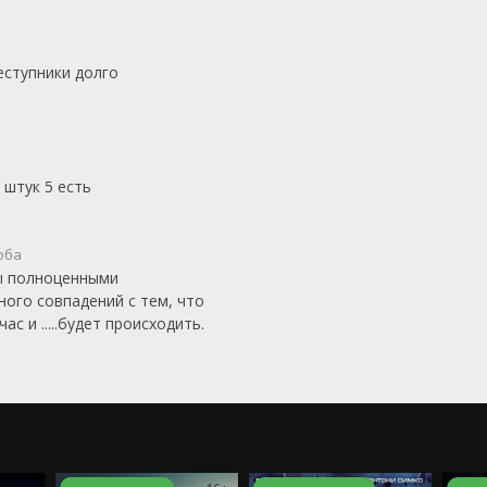
еступники долго
штук 5 есть
оба
бы полноценными
ого совпадений с тем, что
с и .....будет происходить.