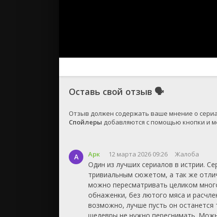
Оставь свой отзыв
🗣
Спойлеры
 добавляются с помощью кнопки и ме
Арк
12 марта 2026 09:26
Жалоба
А
Один из лучших сериалов в истрии. Се
тривиальным сюжетом, а так же отли
можно пересматривать целиком много
обнаженки, без лютого мяса и расчлен
возможно, лучше пусть он останется т
шедевры не нужно переснимать. Можн