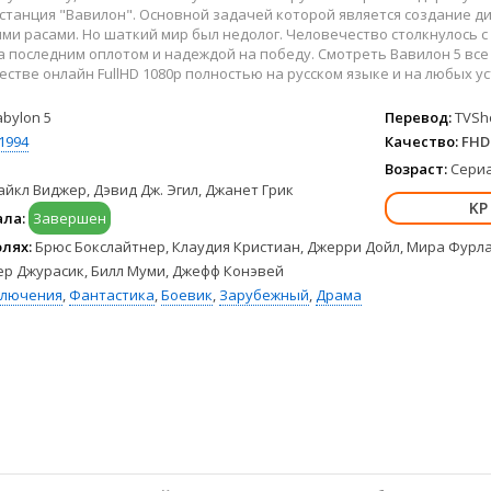
Hulu
Франция
 станция "Вавилон". Основной задачей которой является создание 
HBO Max
Германия
и расами. Но шаткий мир был недолог. Человечество столкнулось с
а последним оплотом и надеждой на победу. Смотреть Вавилон 5 все
Disney+
Турция
стве онлайн FullHD 1080p полностью на русском языке и на любых уст
Peacock
Корея Южная
Apple TV+
Индия
abylon 5
Перевод:
TVSho
1994
Качество:
FHD 
Возраст:
Сериа
йкл Виджер, Дэвид Дж. Эгил, Джанет Грик
ала:
Завершен
олях:
Брюс Бокслайтнер, Клаудия Кристиан, Джерри Дойл, Мира Фурла
ер Джурасик, Билл Муми, Джефф Конэвей
ключения
,
Фантастика
,
Боевик
,
Зарубежный
,
Драма