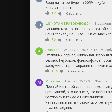
Вряд ли такое будет в 2059 году😄
Хотя кто знает...
+2
Ответить
ШИКОТАН-КРАБОЗАВОДСК
3 декабря 
Ш
Вавилон можно назвать классикой сер
цены сериалу не было бы и сейчас - сп
+5
Ответить
Алексей
24 августа 2025 14:17
Жалоб
А
Отличный сериал, шикарная история 
сезона. Глубокое, философское произ
заслуживает реставрации графики и х
+15
Ответить
Мое имя
1 июля 2025 19:00
Жалоба
М
Первый и второй сезон терпимо если 
приставкой, это не звездные войны а
костюмах и гриме от школьников.
Четвёртый и пятый сезон смотреть уж
стал последним