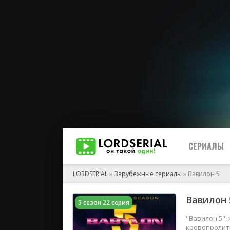
СЕРИАЛЫ
LORDSERIAL
»
Зарубежные сериалы
» Вавилон 5
Вавилон 5
5 сезон 22 серия
2026
2025
"Вавилон 5",
кровопролитн