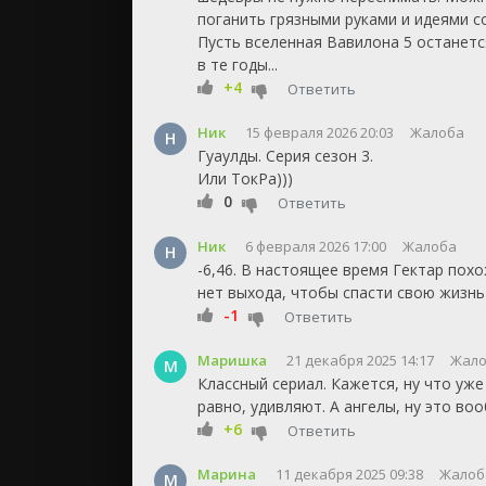
поганить грязными руками и идеями с
Пусть вселенная Вавилона 5 останется
в те годы...
+4
Ответить
Ник
15 февраля 2026 20:03
Жалоба
Н
Гуаулды. Серия сезон 3.
Или ТокРа)))
0
Ответить
Ник
6 февраля 2026 17:00
Жалоба
Н
-6,46. В настоящее время Гектар похо
нет выхода, чтобы спасти свою жизнь
-1
Ответить
Маришка
21 декабря 2025 14:17
Жал
М
Классный сериал. Кажется, ну что уж
равно, удивляют. А ангелы, ну это во
+6
Ответить
Марина
11 декабря 2025 09:38
Жалоб
М