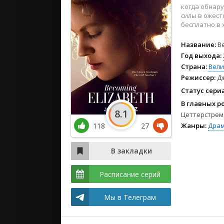
2024
когда обнару
2023
силы в ожест
бесплатно в 
2022
Название:
B
Год выхода:
Страна:
Вели
Режиссер:
Д
Статус сери
В главных р
8.1
Цеттерстрем
118
27
Жанры:
Дра
Расписание серий
Мы в Телеграм