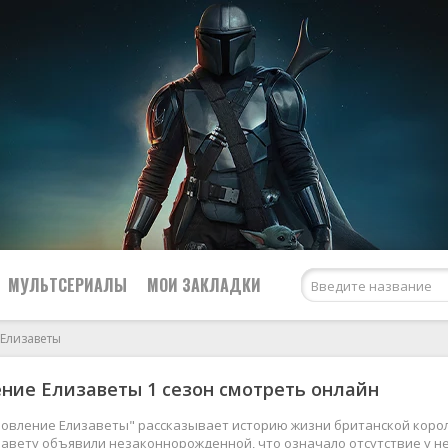
МУЛЬТСЕРИАЛЫ
МОИ ЗАКЛАДКИ
 Елизаветы
ние Елизаветы 1 сезон смотреть онлайн
Netflix
США
Amazon Prime Video
Великобритания
новление Елизаветы" рассказывает историю жизни британской корол
авету объявили незаконнорожденной, что означало отсутствие у не