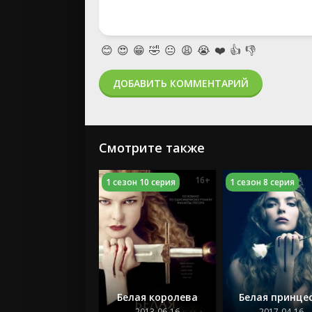
😊
😍
😁
🤣
😐
😩
😭
❤️
👍
👎
ДОБАВИТЬ КОММЕНТАРИЙ
Смотрите также
16+
1 сезон 10 серия
1 сезон 8 серия
Белая королева
Белая принце
2013-06-16
2017-04-16