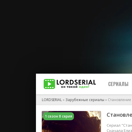
СЕРИАЛЫ
LORDSERIAL
»
Зарубежные сериалы
» Становление
Становле
1 сезон 8 серия
2026
2025
Сериал "Ста
Сначала Елиз