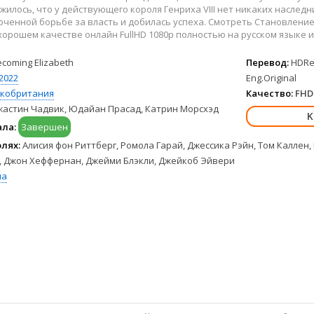
Hulu
Франция
жилось, что у действующего короля Генриха VIII нет никаких насле
HBO Max
Германия
оченной борьбе за власть и добилась успеха. Смотреть Становлени
хорошем качестве онлайн FullHD 1080p полностью на русском языке и 
Disney+
Турция
Peacock
Корея Южная
ecoming Elizabeth
Перевод:
HDRez
Apple TV+
Индия
2022
Eng.Original
кобритания
Качество:
FHD 
жастин Чадвик, Юдайан Прасад, Катрин Морсхэд
ала:
Завершен
олях:
Алисия фон Риттберг, Ромола Гарай, Джессика Рэйн, Том Каллен
, Джон Хеффернан, Джейми Блэкли, Джейкоб Эйвери
ма