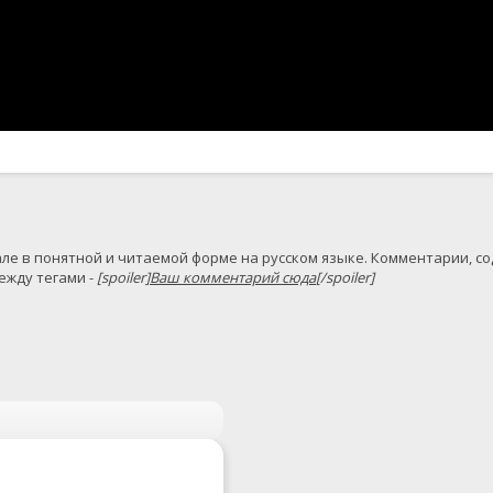
жду тегами - 
[spoiler]
Ваш комментарий сюда
[/spoiler]