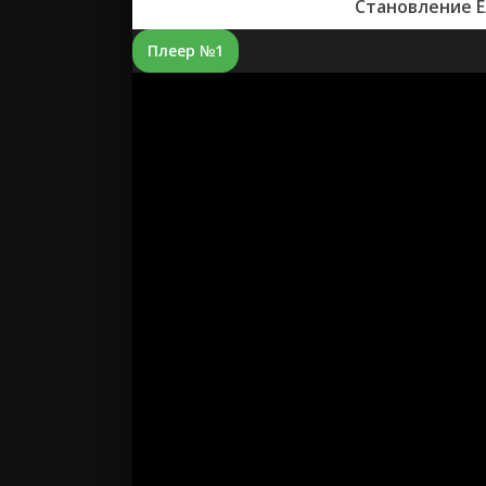
Становление Е
Плеер №1