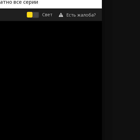
атно все серии
Свет
Есть жалоба?