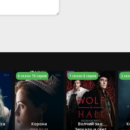
16+
16+
6 сезон 10 серия
1 сезон 6 серия
2 сез
сса
Корона
Волчий зал:
К
Зеркало и свет
2016-11-01