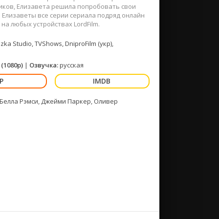
дников, Елизавета решила попробовать свои
е Елизаветы все серии сериала подряд онлайн
на любых устройствах LordFilm.
ka Studio, TVShows, DniproFilm (укр),
(1080p)
|
Озвучка:
русская
, Белла Рэмси, Джейми Паркер, Оливер