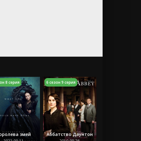
16+
он 8 серия
6 сезон 9 серия
оролева змей
Аббатство Даунтон
2022-09-11
2010-09-26