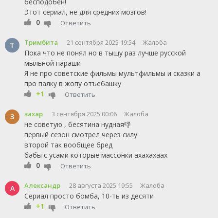
бесподобен!
Этот сериал, не для средних мозгов!
0
Ответить
Тримбита
21 сентября 2025 19:54
Жалоба
Т
Пока что не понял но в тыщу раз лучше русской
мыльной параши
Я не про советские фильмы мультфильмы и сказки а
про палку в жопу отъебашку
+1
Ответить
захар
3 сентября 2025 00:06
Жалоба
З
не советую , бесятина нудная👎
первый сезон смотрел через силу
второй так вообщее бред
бабы с усами которые массонки ахахахаах
0
Ответить
Александр
28 августа 2025 19:55
Жалоба
А
Сериал просто бомба, 10-ть из десяти
+1
Ответить