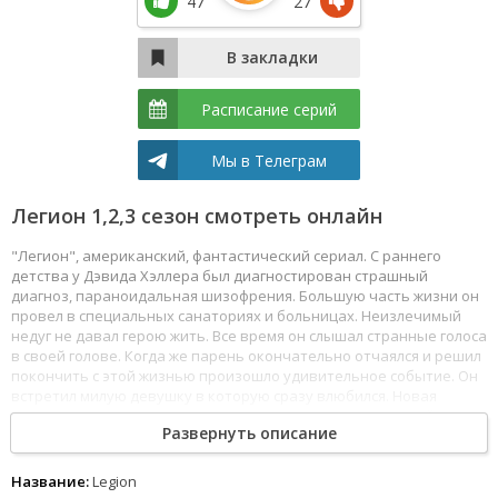
47
27
Расписание серий
Мы в Телеграм
Легион 1,2,3 сезон смотреть онлайн
"Легион", американский, фантастический сериал. С раннего
детства у Дэвида Хэллера был диагностирован страшный
диагноз, параноидальная шизофрения. Большую часть жизни он
провел в специальных санаториях и больницах. Неизлечимый
недуг не давал герою жить. Все время он слышал странные голоса
в своей голове. Когда же парень окончательно отчаялся и решил
покончить с этой жизнью произошло удивительное событие. Он
встретил милую девушку в которую сразу влюбился. Новая
знакомая помогла герою осознать что он не сумасшедший.
Развернуть описание
Смотреть Легион все серии сериала подряд онлайн бесплатно в
хорошем качестве онлайн FullHD 1080p полностью на русском
языке и на любых устройствах LordFilm.
Название:
Legion