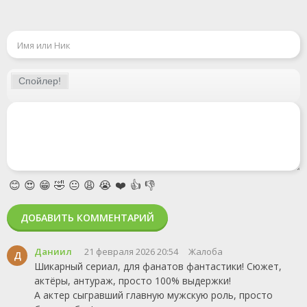
😊
😍
😁
🤣
😐
😩
😭
❤️
👍
👎
ДОБАВИТЬ КОММЕНТАРИЙ
Даниил
21 февраля 2026 20:54
Жалоба
Д
Шикарный сериал, для фанатов фантастики! Сюжет,
актёры, антураж, просто 100% выдержки!
А актер сыгравший главную мужскую роль, просто