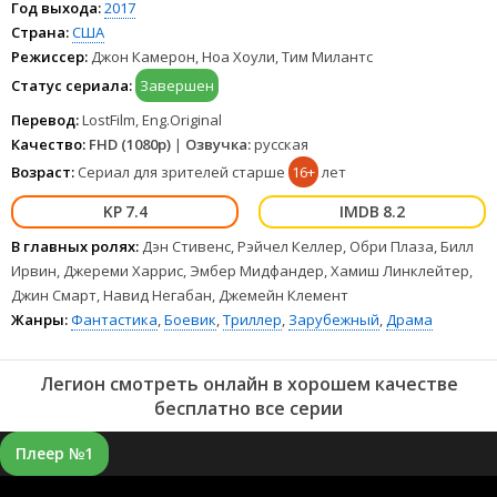
Год выхода:
2017
Страна:
США
Режиссер:
Джон Камерон, Ноа Хоули, Тим Милантс
Статус сериала:
Завершен
Перевод:
LostFilm, Eng.Original
Качество:
FHD (1080p)
|
Озвучка:
русская
Возраст:
Сериал для зрителей старше
16+
лет
7.4
8.2
В главных ролях:
Дэн Стивенс, Рэйчел Келлер, Обри Плаза, Билл
Ирвин, Джереми Харрис, Эмбер Мидфандер, Хамиш Линклейтер,
Джин Смарт, Навид Негабан, Джемейн Клемент
Жанры:
Фантастика
,
Боевик
,
Триллер
,
Зарубежный
,
Драма
Легион смотреть онлайн в хорошем качестве
бесплатно все серии
Плеер №1