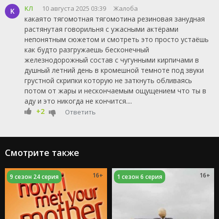
KЛ
10 августа 2025 03:39
Жалоба
K
какаято тягомотная тягомотина резиновая занудная
растянутая говорильня с ужасными актёрами
непонятным сюжетом и смотреть это просто устаёшь
как будто разгружаешь бесконечный
железнодорожный состав с чугунными кирпичами в
душный летний день в кромешной темноте под звуки
грустной скрипки которую не заткнуть обливаясь
потом от жары и нескончаемым ощущением что ты в
аду и это никогда не кончится....
+2
Ответить
Смотрите также
16+
16+
9 сезон 24 серия
1 сезон 6 серия