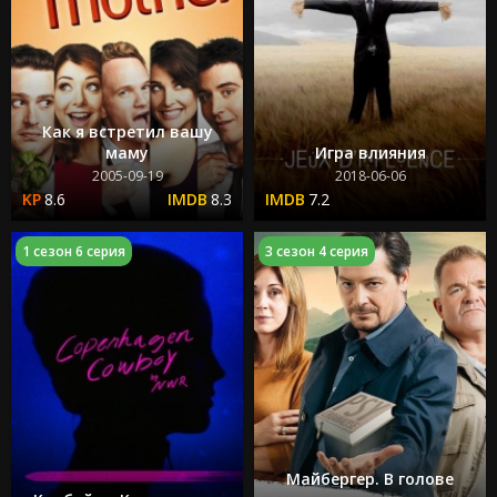
Как я встретил вашу
маму
Игра влияния
2005-09-19
2018-06-06
8.6
8.3
7.2
1 сезон 6 серия
3 сезон 4 серия
Майбергер. В голове