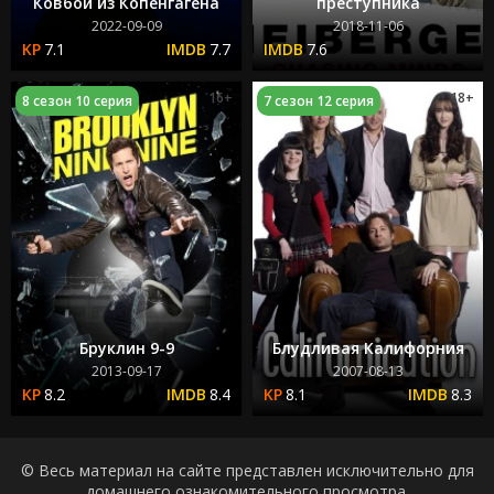
Ковбой из Копенгагена
преступника
2022-09-09
2018-11-06
7.1
7.7
7.6
16+
18+
8 сезон 10 серия
7 сезон 12 серия
Бруклин 9-9
Блудливая Калифорния
2013-09-17
2007-08-13
8.2
8.4
8.1
8.3
© Весь материал на сайте представлен исключительно для
домашнего ознакомительного просмотра.