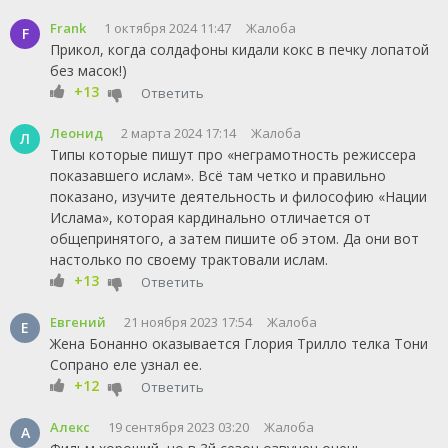
Frank
1 октября 2024 11:47
Жалоба
F
Прикол, когда солдафоны кидали кокс в печку лопатой
без масок!)
+13
Ответить
Леонид
2 марта 2024 17:14
Жалоба
Л
Типы которые пишут про «неграмотность режиссера
показавшего ислам». Всё там четко и правильно
показано, изучите деятельность и философию «Нации
Ислама», которая кардинально отличается от
общепринятого, а затем пишите об этом. Да они вот
настолько по своему трактовали ислам.
+13
Ответить
Евгений
21 ноября 2023 17:54
Жалоба
Е
Жена Бонанно оказывается Глория Трилло телка Тони
Сопрано еле узнал ее.
+12
Ответить
Алекс
19 сентября 2023 03:20
Жалоба
А