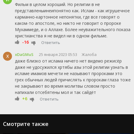
Фильм в целом хороший. Но религии в не
представленыинеипонятно как. Ислам - как игрушечное
карманно-картонное непонятки, где все говорят о
каком-то апостоле, но никто не говорит о пророке
Мухаммеде, и о Аллахе. Более неуважительного показа
христианства я не видел ни в одном фильме.
-16
Ответить
xDaGMuS
25 января 2023 05:53
Жалоба
X
даже близко от ислама ничего нет видемо режисёр
даже не удосужился хртябы азы этой религии узнать в
исламе имамов мечети не называют пророками это
грех обычных людей причислять к пророкам глаза тоже
не закрывают во время молитвы словом просто
напихали отсебятены мол и так сайдёт
+6
Ответить
Смотрите также