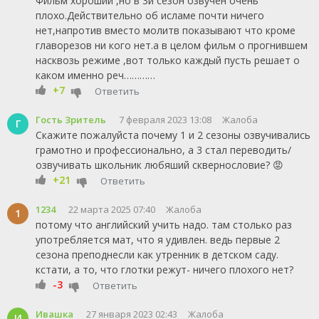
Фильм хороший ,но в 3й сезон озвучен очень
плохо.Действительно об исламе почти ничего
нет,напротив вместо молитв показывают что кроме
главорезов ни кого нет.а в целом фильм о прогнившем
насквозь режиме ,вот только каждый пусть решает о
каком именно реч…………
+7
Ответить
Гость Зритель
7 февраля 2023 13:08
Жалоба
Г
Скажите пожалуйста почему 1 и 2 сезоны озвучивались
грамотно и профессионально, а 3 стал переводить/
озвучивать школьник любяший сквернословие? 😡
+21
Ответить
1234
22 марта 2025 07:40
Жалоба
1
потому что английский учить надо. там столько раз
употребляется мат, что я удивлен. ведь первые 2
сезона преподнесли как утренник в детском саду.
кстати, а то, что глотки режут- ничего плохого нет?
-3
Ответить
Ивашка
27 января 2023 02:43
Жалоба
И