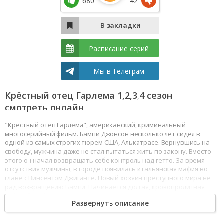
680
42
Расписание серий
Мы в Телеграм
Крёстный отец Гарлема 1,2,3,4 сезон
смотреть онлайн
"Крёстный отец Гарлема", американский, криминальный
многосерийный фильм. Бампи Джонсон несколько лет сидел в
одной из самых строгих тюрем США, Алькатрасе. Вернувшись на
свободу, мужчина даже не стал пытаться жить по закону. Вместо
этого он начал возвращать себе контроль над гетто. За время
отсутствия мужчины, в городе появилась итальянская мафия во
главе с Винсентом Джиганте. Новый хозяин преступного мира не
рад возвращению Бампи. Начинается долгая, кровопролитная
война. Герой не намерен сдаваться и идти на попятную.
Развернуть описание
Смотреть Крёстный отец Гарлема все серии сериала подряд
онлайн бесплатно в хорошем качестве онлайн FullHD 1080p