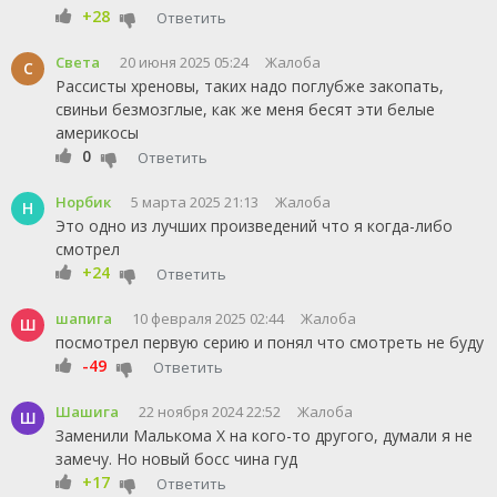
+28
Ответить
Света
20 июня 2025 05:24
Жалоба
С
Рассисты хреновы, таких надо поглубже закопать,
свиньи безмозглые, как же меня бесят эти белые
америкосы
0
Ответить
Норбик
5 марта 2025 21:13
Жалоба
Н
Это одно из лучших произведений что я когда-либо
смотрел
+24
Ответить
шапига
10 февраля 2025 02:44
Жалоба
Ш
посмотрел первую серию и понял что смотреть не буду
-49
Ответить
Шашига
22 ноября 2024 22:52
Жалоба
Ш
Заменили Малькома Х на кого-то другого, думали я не
замечу. Но новый босс чина гуд
+17
Ответить