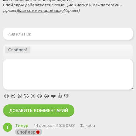
Спойлеры
 добавляются с помощью кнопки и между тегами - 
[spoiler]
Ваш комментарий сюда
[/spoiler]
😊
😍
😁
🤣
😐
😩
😭
❤️
👍
👎
ДОБАВИТЬ КОММЕНТАРИЙ
Тимур
14 февраля 2026 07:00
Жалоба
Т
Спойлер