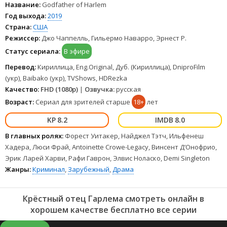
полностью на русском языке и на любых устройствах LordFilm.
Название:
Godfather of Harlem
Год выхода:
2019
Страна:
США
Режиссер:
Джо Чаппелль, Гильермо Наварро, Эрнест Р.
Статус сериала:
В эфире
Перевод:
Кириллица, Eng.Original, Дуб. (Кириллица), DniproFilm
(укр), Baibako (укр), TVShows, HDRezka
Качество:
FHD (1080p)
|
Озвучка:
русская
Возраст:
Сериал для зрителей старше
18+
лет
8.2
8.0
В главных ролях:
Форест Уитакер, Найджел Тэтч, Ильфенеш
Хадера, Люси Фрай, Antoinette Crowe-Legacy, Винсент Д’Онофрио,
Эрик Ларей Харви, Рафи Гаврон, Элвис Ноласко, Demi Singleton
Жанры:
Криминал
,
Зарубежный
,
Драма
Крёстный отец Гарлема смотреть онлайн в
хорошем качестве бесплатно все серии