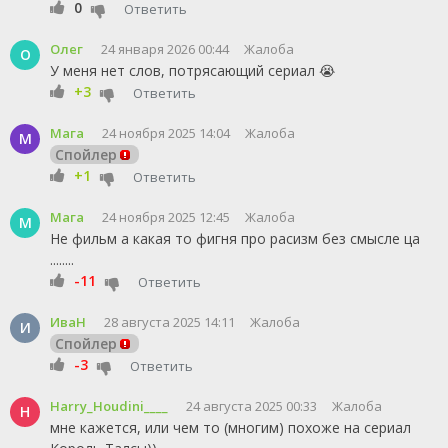
0
Ответить
Олег
24 января 2026 00:44
Жалоба
О
У меня нет слов, потрясающий сериал 😭
+3
Ответить
Мага
24 ноября 2025 14:04
Жалоба
М
Спойлер
+1
Ответить
Мага
24 ноября 2025 12:45
Жалоба
М
Не фильм а какая то фигня про расизм без смысле ца
........
-11
Ответить
ИваН
28 августа 2025 14:11
Жалоба
И
Спойлер
-3
Ответить
Harry_Houdini____
24 августа 2025 00:33
Жалоба
H
мне кажется, или чем то (многим) похоже на сериал