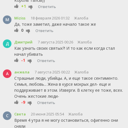
Король Талсы))
+1
Ответить
Miziss
18 февраля 2026 01:32
Жалоба
M
Да, тоже заметил, даже начало такое же
0
Ответить
Дмитрий
7 августа 2025 00:26
Жалоба
Д
Как узнать своих святых?! И то как если когда стал
начал убивать
-1
Ответить
анжела
7 августа 2025 00:22
Жалоба
А
Страшные люди, убийцы. А, и еще такое сентименто.
Семья, любовь... Жена в курсе мокрых дел- еще и
поддерживает в этом. Изверги. В клетку ее тоже, всех.
Очень жестокие люди-
-9
Ответить
Света
20 июня 2025 05:54
Жалоба
С
Время 4 утра я не могу остановиться, офигенно они
сняли