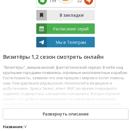
159
22
Расписание серий
Мы в Телеграм
Визитёры 1,2 сезон смотреть онлайн
"Визитёры", американский, фантастический сериал. В небе над
крупными городами появились огромные инопланетные корабли.
Гости планеты, заявили что они пришли с миром и хотят помочь
нам. Они даровали ряд высоких технологий в медицине и
роботехнике. Эрика Эванс, агент ФБР, во время очередного
задания, подверглась нападению напарника. Вскоре героиня
узнает что добрые инопланетяне на самом деле намерены
поработить людей. Они уже несколько лет успешно внедряют
двойников в правительство, спецслужбы и средства массовой
Развернуть описание
информации. Смотреть Визитёры все серии сериала подряд
онлайн бесплатно в хорошем качестве онлайн FullHD 1080p
полностью на русском языке и на любых устройствах LordFilm.
Название:
V