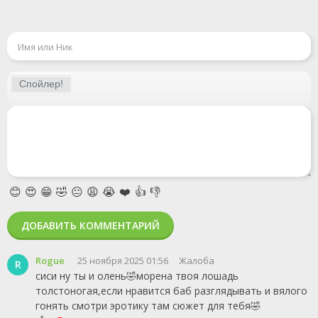
😊
😍
😁
🤣
😐
😩
😭
❤️
👍
👎
ДОБАВИТЬ КОММЕНТАРИЙ
Rogue
25 ноября 2025 01:56
Жалоба
R
сиси ну ты и олень🤣морена твоя лошадь
толстоногая,если нравится баб разглядывать и вялого
гонять смотри эротику там сюжет для тебя🤣