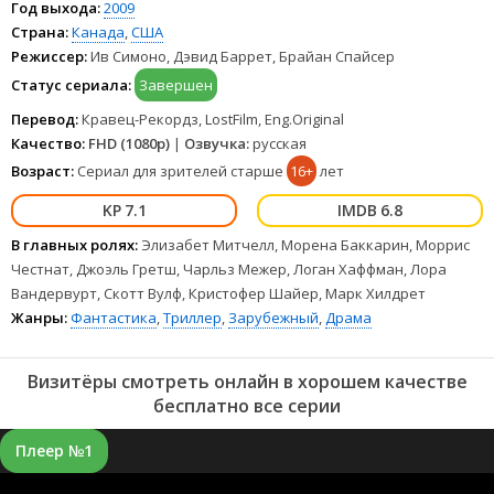
Год выхода:
2009
Страна:
Канада
,
США
Режиссер:
Ив Симоно, Дэвид Баррет, Брайан Спайсер
Статус сериала:
Завершен
Перевод:
Кравец-Рекордз, LostFilm, Eng.Original
Качество:
FHD (1080p)
|
Озвучка:
русская
Возраст:
Сериал для зрителей старше
16+
лет
7.1
6.8
В главных ролях:
Элизабет Митчелл, Морена Баккарин, Моррис
Честнат, Джоэль Гретш, Чарльз Межер, Логан Хаффман, Лора
Вандервурт, Скотт Вулф, Кристофер Шайер, Марк Хилдрет
Жанры:
Фантастика
,
Триллер
,
Зарубежный
,
Драма
Визитёры смотреть онлайн в хорошем качестве
бесплатно все серии
Плеер №1