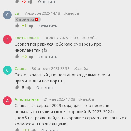
-5
Ответить
си
7 ноября 2025 14:18
Жалоба
С
Спойлер
+1
Ответить
Гость Ольга
14 июня 2025 11:09
Жалоба
Г
Сериал понравился, обожаю смотреть про
инопланетян )👍
+5
Ответить
Слава
30 апреля 2025 22:38
Жалоба
С
Сюжет классный , но постановка дешманская и
примитивная всё портит.
0
Ответить
Апельсинка
21 мая 2025 17:08
Жалоба
А
Слава, так сериал 2009 года, для того времени
нормально сняли и сюжет хороший. В 2023-2024 г
.,вообще, редко найдешь хорошие сериалы связанные с
космосом и пришельцами.
+13
Ответить